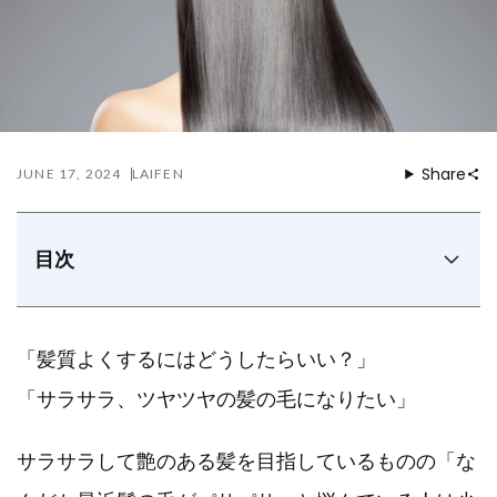
Share
JUNE 17, 2024
LAIFEN
目次
まずはチェック！注意したい髪のダメージサイン
サラサラツヤツヤに！髪質をよくする10の方法
「髪質よくするにはどうしたらいい？」
パサパサに！髪にダメージを与える原因
髪質をよくしたい人におすすめのドライヤーの選び方
「サラサラ、ツヤツヤの髪の毛になりたい」
SWIFTドライヤーで毎日乾かしながらサラサラ美髪
に！
サラサラして艶のある髪を目指しているものの「な
まとめ