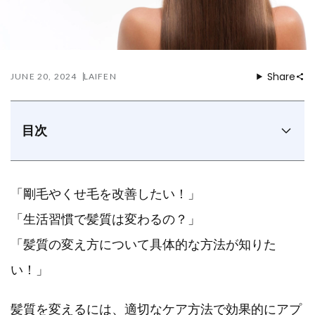
Share
JUNE 20, 2024
LAIFEN
目次
髪質は何で決まる？
髪質の変え方5選
「剛毛やくせ毛を改善したい！」
髪のダメージを抑える正しいドライヤーの方法
LaifenのSWIFTヘアドライヤーはダメージの少ない美
「生活習慣で髪質は変わるの？」
髪を実現できる！
「髪質の変え方について具体的な方法が知りた
まとめ
い！」
髪質を変えるには、適切なケア方法で効果的にアプ