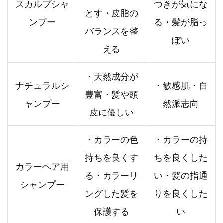
スカルプシャ
つきが気にな
とす・皮脂の
ンプー
る・髪が脂っ
バランスを整
ぽい
える
・天然成分が
ナチュラルシ
・敏感肌・自
豊富・髪や頭
ャンプー
然派志向
皮に優しい
・カラーの色
・カラーの持
持ちを良くす
ちを良くした
カラーヘア用
る・カラーリ
い・髪の指通
シャンプー
ングした髪を
りを良くした
保護する
い