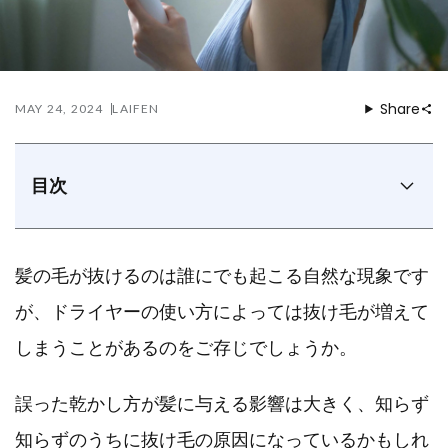
Share
MAY 24, 2024
LAIFEN
目次
抜け毛は一日に平均何本？
ドライヤーが抜け毛に与える3つの影響
髪の毛が抜けるのは誰にでも起こる自然な現象です
ドライヤーによる抜け毛を防ぐ方法
ドライヤー以外の抜け毛が増える原因
が、ドライヤーの使い方によっては抜け毛が増えて
自然乾燥で抜け毛は防げる？
しまうことがあるのをご存じでしょうか。
抜け毛を抑えるドライヤーの選び方
髪と頭皮を労りながら乾かすSE ヘアドライヤーで抜
誤った乾かし方が髪に与える影響は大きく、知らず
け毛対策しよう！
知らずのうちに抜け毛の原因になっているかもしれ
まとめ