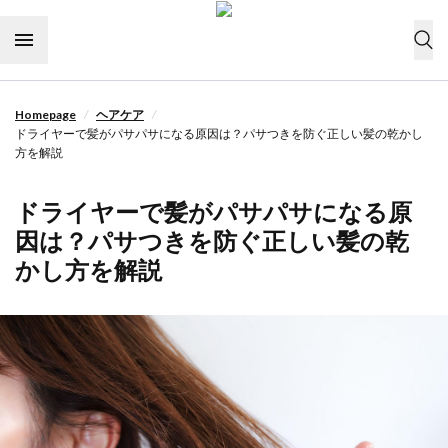
Skip to content
/
/
Homepage
ヘアケア
今すぐ購入
ドライヤーで髪がパサパサになる原因は？パサつきを防ぐ正しい髪の乾かし
方を解説
ドライヤーの選び方
ドライヤーで髪がパサパサになる原
ヘアケア
因は？パサつきを防ぐ正しい髪の乾
ライフスタイル
かし方を解説
ヘアスタイル