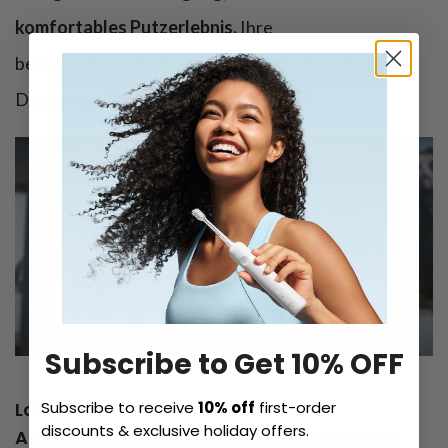
komfortables Putzerlebnis.
Ihre
benutzerfreundliche Bedienung und das elegante
Design runden das Gesamtpaket ab.
Subscribe to Get 10% OFF
Laifen Wave Elektrische Zahnbürste:
Subscribe to receive
10% off
first-order
discounts & exclusive holiday offers.
Anwendung und Austauschempfehlungen