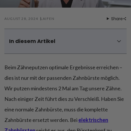
Föhnen
Zähneputzen
Share
AUGUST 28, 2024
LAIFEN
In diesem Artikel
Warum ist es wichtig, die Zahnbürste regelmäßig zu
wechseln?
Typen von Zahnbürsten und ihre Lebensdauer
Beim Zähneputzen optimale Ergebnisse erreichen –
Welche Anzeichen deuten darauf hin, dass eine
dies ist nur mit der passenden Zahnbürste möglich.
Zahnbürste gewechselt werden sollte? Fünf Anzeichen
Wir putzen mindestens 2 Mal am Tag unsere Zähne.
dafür
Wie oft elektrische Zahnbürste wechseln?
Nach einiger Zeit führt dies zu Verschleiß. Haben Sie
Welche elektrische Zahnbürste empfiehlt sich?
eine normale Zahnbürste, muss die komplette
Fazit - Wie oft sollte man die Zahnbürste wechseln?
Zahnbürste ersetzt werden. Bei
elektrischen
FAQ – Wie oft Zahnbürste wechseln?
Zahnbürsten
reicht es aus, den Bürstenkopf zu