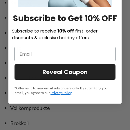
Karotten
Subscribe to Get 10% OFF
Sellerie
Subscribe to receive
10% off
first-order
Mandeln
discounts & exclusive holiday offers.
Käse
Joghurt
Reveal Coupon
Grüner Tee
*Offer valid to new email subscribers only. By submitting your
Nüsse
email, you agree to our
Privacy Policy
.
Vollkornprodukte
Brokkoli