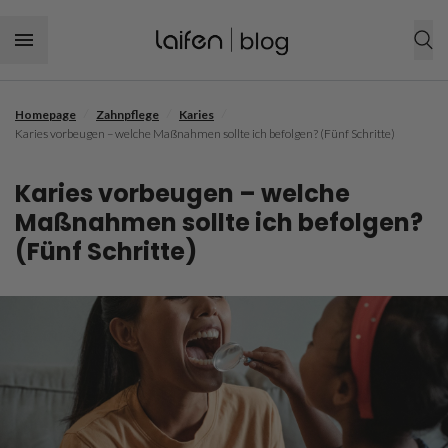
Skip to content
/
/
/
Homepage
Zahnpflege
Karies
JETZT EINKAUFEN
Karies vorbeugen – welche Maßnahmen sollte ich befolgen? (Fünf Schritte)
Körperpflegeprodukte
Karies vorbeugen – welche
Haartrockner
Frisuren
Maßnahmen sollte ich befolgen?
(Fünf Schritte)
Haarpflegeprodukt
Frauen Frisuren
Haarpflege
Zahnbürste
Männer Frisuren
Feines Haar
Zahnpflege
Mundspülung
Kurze Frisur
Krauses Haar
Zahnbelag und Zahnstein
Geschenkideen
Lange Frisur
Trockenes Haar
Zahnfleischpflegeroutine
Lockenfrisur
Lockiges Haar
Zahnfleischerkrankung
Flechtfrisur