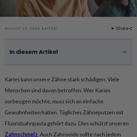
Föhnen
Zähneputzen
Share
AUGUST 28, 2024
LAIFEN
In diesem Artikel
Was kann man tun um Karies zu verhindern? Fünf
Schritte
Kann man beginnende Karies stoppen?
Karies kann unsere Zähne stark schädigen. Viele
Welches Lebensmittel beugt Karies vor?
Menschen sind davon betroffen. Wer Karies
Wie oft sollten Sie Ihre Zähne putzen, um Karies zu
vorbeugen möchte, muss sich an einfache
vermeiden?
Welche Produkte helfen bei der Kariesprävention?
Gewohnheiten halten. Tägliches Zähneputzen mit
Fazit – Karies vorbeugen
Fluoridzahnpasta gehört dazu. Dies schützt unseren
Karies vorbeugen – FAQ
Zahnschmelz
. Auch Zahnseide sollte nach jedem