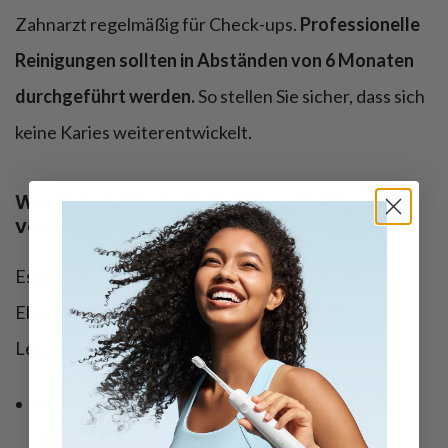
Zahnarzt regelmäßig für Check-ups.
Professionelle
Reinigungen sollten in Abständen von 6 Monaten
durchgeführt werden.
So stellen Sie sicher, dass sich
keine Karies weiterentwickelt.
Welches Lebensmittel beugt Karies
vor?
Es gibt Lebensmittel zur Vorbeugung von Karies.
Ebenfalls fördern sie unsere Zahngesundheit.
Lebensmittel zur Karies Vorbeugung:
Äpfel