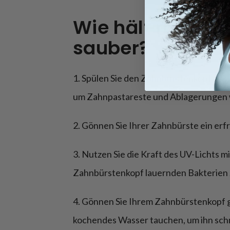
Wie hält man di
sauber?
1. Spülen Sie den Zahnbürstenkopf nac
um Zahnpastareste und Ablagerungen
2. Gönnen Sie Ihrer Zahnbürste ein erf
3. Nutzen Sie die Kraft des UV-Lichts 
Zahnbürstenkopf lauernden Bakterien 
4. Gönnen Sie Ihrem Zahnbürstenkopf ge
kochendes Wasser tauchen, um ihn schn