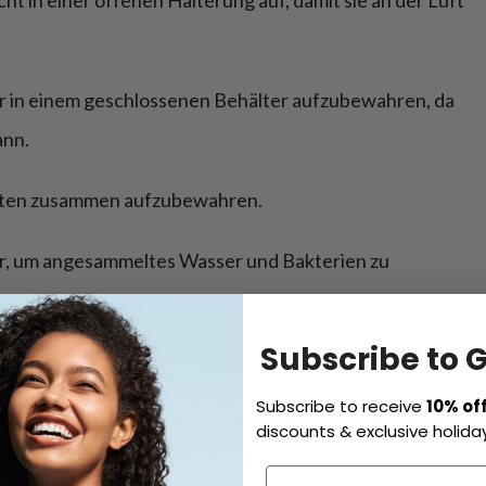
t in einer offenen Halterung auf, damit sie an der Luft
er in einem geschlossenen Behälter aufzubewahren, da
ann.
rsten zusammen aufzubewahren.
er, um angesammeltes Wasser und Bakterien zu
Subscribe to 
anderen.
Subscribe to receive
10% of
ndesinfektionsmittel verwenden oder Ihre Zahnbürste in
discounts & exclusive holiday
nweichen, um Bakterien abzutöten.