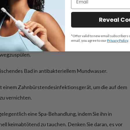
e Zahnbürstenköpfe
Reveal C
*Offer valid to new email subscribers 
email, you agree to our
Privacy Policy
.
h jedem Gebrauch kräftig unter fließendem Wasser ab,
 wegzuspülen.
rischendes Bad in antibakteriellem Mundwasser.
mit einem Zahnbürstendesinfektionsgerät, um die auf dem
zu vernichten.
legentlich eine Spa-Behandlung, indem Sie ihn in
ell keimabtötend zu tauchen. Denken Sie daran, es vor