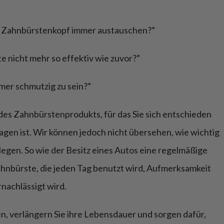
n Zahnbürstenkopf immer austauschen?”
 nicht mehr so effektiv wie zuvor?”
mer schmutzig zu sein?”
des Zahnbürstenprodukts, für das Sie sich entschieden
agen ist. Wir können jedoch nicht übersehen, wie wichtig
pflegen. So wie der Besitz eines Autos eine regelmäßige
ahnbürste, die jeden Tag benutzt wird, Aufmerksamkeit
rnachlässigt wird.
n, verlängern Sie ihre Lebensdauer und sorgen dafür,