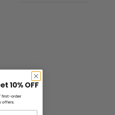
Get 10% OFF
f
first-order
 offers.