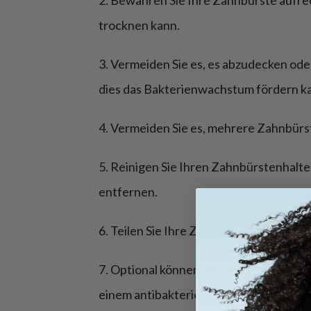
2. Bewahren Sie Ihre Zahnbürste aufrech
trocknen kann.
3. Vermeiden Sie es, es abzudecken od
dies das Bakterienwachstum fördern k
4. Vermeiden Sie es, mehrere Zahnbü
5. Reinigen Sie Ihren Zahnbürstenhalt
entfernen.
6. Teilen Sie Ihre Zahnbürste nicht mit 
7. Optional können Sie ein Zahnbürste
einem antibakteriellen Mundwasser ei