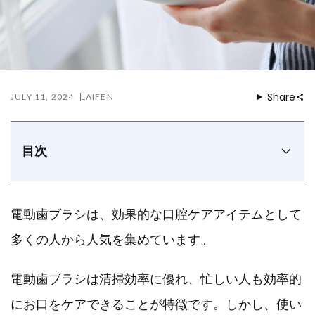
Share
JULY 11, 2024
LAIFEN
目次
電動歯ブラシと普通の歯ブラシ、どっちがいい？
電動歯ブラシのメリット
電動歯ブラシは、効果的な口腔ケアアイテムとして
磨けてる気がしない原因？電動歯ブラシのNGな使い
方9つ
多くの人から人気を集めています。
電動歯ブラシでの正しい歯磨き方法
電動歯ブラシを使った効果的な歯磨きのポイント
電動歯ブラシは清掃効率に優れ、忙しい人も効率的
ブラッシング効率最大300%向上！Wave 電動歯ブラシ
にお口をケアできることが特徴です。しかし、使い
まとめ