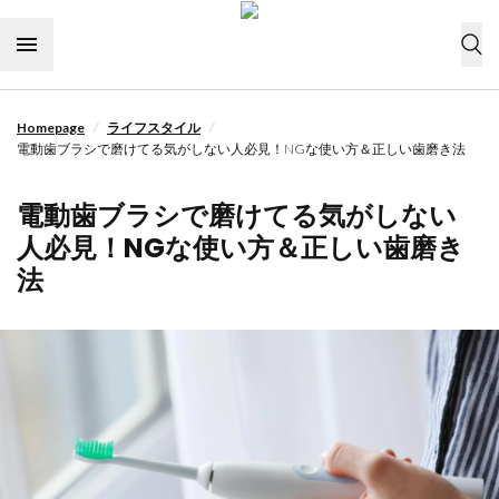
Skip to content
/
/
Homepage
ライフスタイル
今すぐ購入
電動歯ブラシで磨けてる気がしない人必見！NGな使い方＆正しい歯磨き法
ドライヤーの選び方
電動歯ブラシで磨けてる気がしない
ヘアケア
人必見！NGな使い方＆正しい歯磨き
法
ライフスタイル
ヘアスタイル