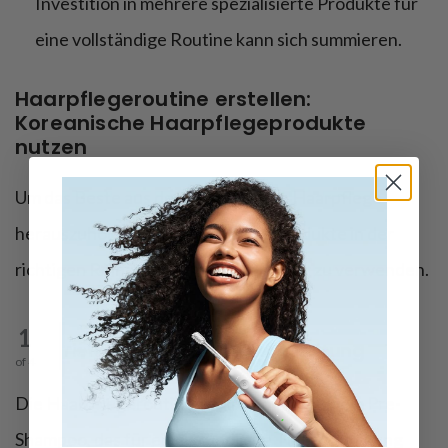
Investition in mehrere spezialisierte Produkte für
eine vollständige Routine kann sich summieren.
Haarpflegeroutine erstellen:
Koreanische Haarpflegeprodukte
nutzen
Um das Beste aus der koreanischen Haarpflege
herauszuholen, ist es wichtig, die Produkte in der
richtigen Reihenfolge und regelmäßig zu verwenden.
1
Tiefenreinigung und Vorbereitung
of 4
Die Haarpflegeroutine beginnt oft mit einem Pre-
Shampoo, das für eine gründliche Tiefenreinigung