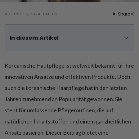
Föhnen
Zähneputzen
Share
AUGUST 18, 2024
LAIFEN
In diesem Artikel
Das zeichnet die koreanische Haarpflege aus
Vor- und Nachteile der koreanischen Haarpflege
Koreanische Hautpflege ist weltweit bekannt für ihre
Haarpflegeroutine erstellen: Koreanische
Haarpflegeprodukte nutzen
innovativen Ansätze und effektiven Produkte. Doch
Worauf bei der koreanischen Haarpflege zu achten ist
auch die koreanische Haarpflege hat in den letzten
Fazit
Jahren zunehmend an Popularität gewonnen. Sie
steht für umfassende Pflegeroutinen, die auf
natürlichen Inhaltsstoffen und einem ganzheitlichen
Ansatz basieren. Dieser Beitrag bietet eine