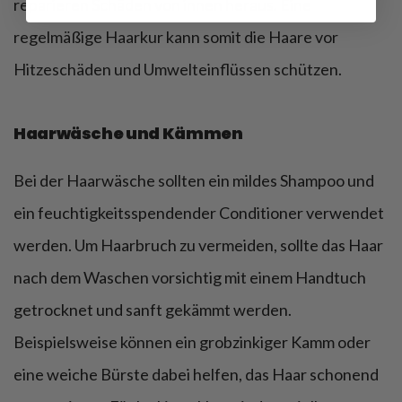
reparieren Schäden von innen heraus. Eine
regelmäßige Haarkur kann somit die Haare vor
Hitzeschäden und Umwelteinflüssen schützen.
Haarwäsche und Kämmen
Bei der Haarwäsche sollten ein mildes Shampoo und
ein feuchtigkeitsspendender Conditioner verwendet
werden. Um Haarbruch zu vermeiden, sollte das Haar
nach dem Waschen vorsichtig mit einem Handtuch
getrocknet und sanft gekämmt werden.
Beispielsweise können ein grobzinkiger Kamm oder
eine weiche Bürste dabei helfen, das Haar schonend