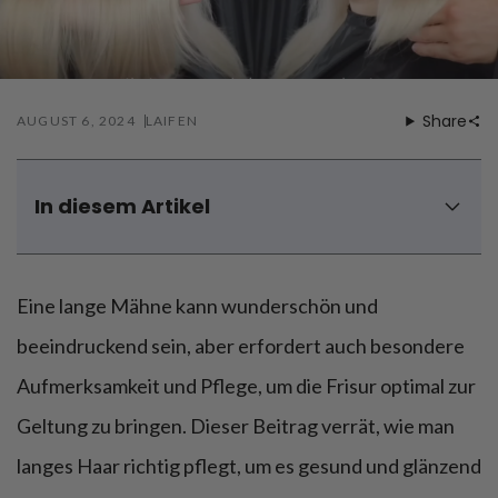
Föhnen
Zähneputzen
Share
AUGUST 6, 2024
LAIFEN
In diesem Artikel
Konsequenzen einer falschen Haarpflege
Pflege für langes Haar mit den richtigen Produkten
Eine lange Mähne kann wunderschön und
Haartools für die richtige Pflege von langem Haar
5 Tipps für eine optimale Pflegeroutine für langes Haar
beeindruckend sein, aber erfordert auch besondere
Fazit: Lange Haare richtig pflegen
Aufmerksamkeit und Pflege, um die Frisur optimal zur
Geltung zu bringen. Dieser Beitrag verrät, wie man
langes Haar richtig pflegt, um es gesund und glänzend