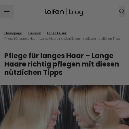
Skip to content
/
/
/
Homepage
Frisuren
Lange Frisur
JETZT EINKAUFEN
Pflege für langes Haar – Lange Haare richtig pflegen mit diesen nützlichen Tipps
Körperpflegeprodukte
Pflege für langes Haar – Lange
Haartrockner
Frisuren
Haare richtig pflegen mit diesen
nützlichen Tipps
Haarpflegeprodukt
Frauen Frisuren
Haarpflege
Zahnbürste
Männer Frisuren
Feines Haar
Zahnpflege
Mundspülung
Kurze Frisur
Krauses Haar
Zahnbelag und Zahnstein
Geschenkideen
Lange Frisur
Trockenes Haar
Zahnfleischpflegeroutine
Lockenfrisur
Lockiges Haar
Zahnfleischerkrankung
Flechtfrisur