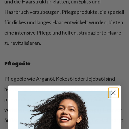
und die Haarstruktur glätten, um Spliss und
Haarbruch vorzubeugen. Pflegeprodukte, die speziell
für dickes und langes Haar entwickelt wurden, bieten
eine intensive Pflege und helfen, strapazierte Haare
zu revitalisieren.
Pflegeöle
Pflegeöle wie Arganöl, Kokosöl oder Jojobaöl sind
hervorragend, um langes Haar tiefenwirksam zu
pflegen. Sie spenden intensive Feuchtigkeit,
verleihen dem Haar Glanz und schützen das Haar vor
äußeren Einflüssen. Ein Schutzfilm um das Haar sorgt