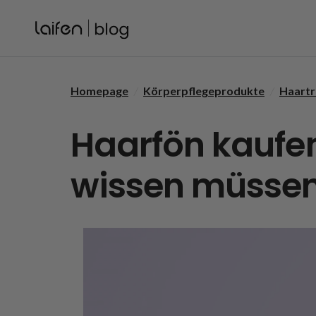
Skip to content
Homepage
/
Körperpflegeprodukte
/
Haartr
Haarfön kaufen:
wissen müsse