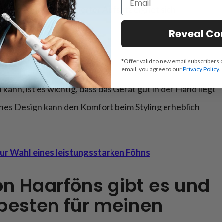
ädigen. Ein konzentrierter Aufsatz eignet sich
für ein glänzendes Finish.
Reveal C
ht:
*Offer valid to new email subscribers 
email, you agree to our
Privacy Policy
.
nn, ist es wichtig, dass das Gerät gut in der Hand liegt
ches Design kann den Komfort beim Styling erheblich
zur Wahl eines leistungsstarken Föhns
n Haarföns gibt es und
besten für meinen