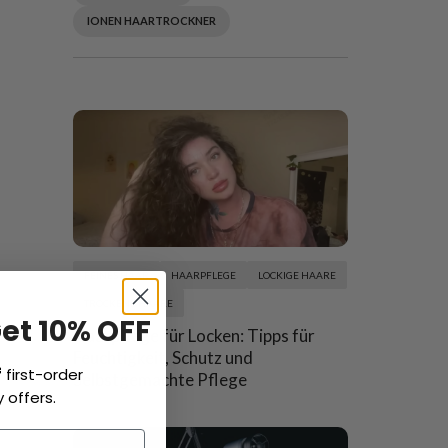
IONEN HAARTROCKNER
FEINES HAAR
HAARPFLEGE
LOCKIGE HAARE
TROCKENE HAARE
Get 10% OFF
Haarpflege für Locken: Tipps für
Feuchtigkeit, Schutz und
f
first-order
Selbstgemachte Pflege
 offers.