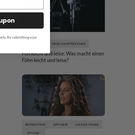
oupon
only. By submitting your
BESTER FÖHN
REISE HAARTROCKNER
Fön leicht und leise: Was macht einen
Föhn leicht und leise?
BESTER FÖHN
DIFFUSOR
LOCKIGE HAARE
STYLING