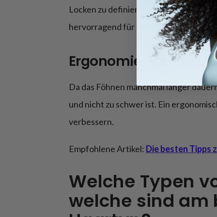
Locken zu definieren, ohne sie zu besch
hervorragend für gezieltes Styling und 
Ergonomie und Gewic
Da das Föhnen manchmal länger dauern ka
und nicht zu schwer ist. Ein ergonomis
verbessern.
Empfohlene Artikel:
Die besten Tipps 
Welche Typen vo
welche sind am 