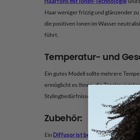
Haarföns mit Ionen-Technologie
sind 
Haar weniger frizzig und glänzender zu
die positiven Ionen im Wasser neutrali
führt.
Temperatur- und Gesc
Ein gutes Modell sollte mehrere Tempe
ermöglicht es Ihnen, die Trocknungste
Stylingbedürfnisse anzupassen.
Zubehör:
Ein
Diffusor ist besonders nützlich fü