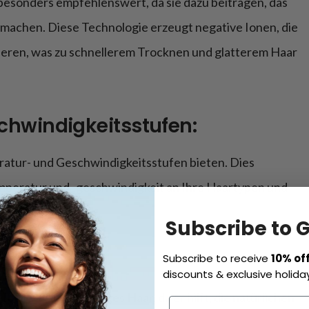
besonders empfehlenswert, da sie dazu beitragen, das
 machen. Diese Technologie erzeugt negative Ionen, die
sieren, was zu schnellerem Trocknen und glatterem Haar
hwindigkeitsstufen:
ratur- und Geschwindigkeitsstufen bieten. Dies
mperatur und -geschwindigkeit an Ihre Haartypen und
Subscribe to 
Subscribe to receive
10% of
discounts & exclusive holiday
r lockiges
oder welliges Haar, da er hilft, die natürlichen