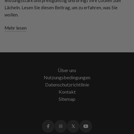
leistungsstark und preisgünstig und bringt Ihre Locken zum
Lächeln. Lesen Sie diesen Beitrag, um zu erfahren, was Sie
wollen.
Mehr lesen
Über uns
Nutzungsbedingungen
Datenschutzrichtlinie
Kontakt
Sitemap