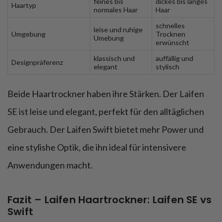
feines bis
dickes bis langes
Haartyp
normales Haar
Haar
schnelles
leise und ruhige
Umgebung
Trocknen
Umebung
erwünscht
klassisch und
auffällig und
Designpräferenz
elegant
stylisch
Beide Haartrockner haben ihre Stärken. Der Laifen
SE ist leise und elegant, perfekt für den alltäglichen
Gebrauch. Der Laifen Swift bietet mehr Power und
eine stylishe Optik, die ihn ideal für intensivere
Anwendungen macht.
Fazit – Laifen Haartrockner: Laifen SE vs
Swift