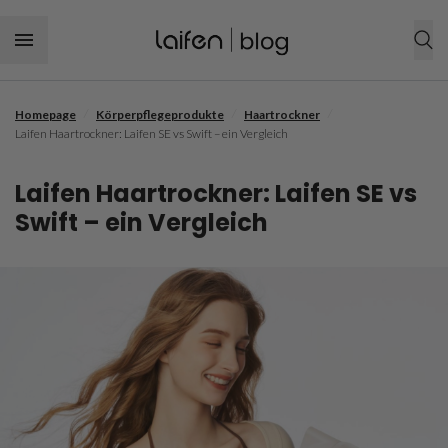
Skip to content
/
/
/
Homepage
Körperpflegeprodukte
Haartrockner
JETZT EINKAUFEN
Laifen Haartrockner: Laifen SE vs Swift – ein Vergleich
Körperpflegeprodukte
Laifen Haartrockner: Laifen SE vs
Haartrockner
Frisuren
Swift – ein Vergleich
Haarpflegeprodukt
Frauen Frisuren
Haarpflege
Zahnbürste
Männer Frisuren
Feines Haar
Zahnpflege
Mundspülung
Kurze Frisur
Krauses Haar
Zahnbelag und Zahnstein
Geschenkideen
Lange Frisur
Trockenes Haar
Zahnfleischpflegeroutine
Lockenfrisur
Lockiges Haar
Zahnfleischerkrankung
Flechtfrisur