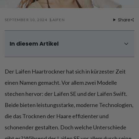
Föhnen
Zähneputzen
Share
SEPTEMBER 10, 2024
LAIFEN
In diesem Artikel
Laifen SE vs. Laifen Swift – Welcher Haartrockner passt
besser zu dir?
Laifen Haartrockner: Laifen SE vs Swift - Design und
Der Laifen Haartrockner hat sich in kürzester Zeit
Verarbeitung
einen Namen gemacht. Vor allem zwei Modelle
Laifen Haartrockner: Laifen SE vs Swift - Leistung
stechen hervor: der Laifen SE und der Laifen Swift.
Laifen Haartrockner: Laifen SE vs Swift - Technologie
Laifen Haartrockner: Laifen SE vs Swift - Farbauswahl
Beide bieten leistungsstarke, moderne Technologien,
Laifen Haartrockner: Laifen SE vs Swift - Preis
die das Trocknen der Haare effizienter und
Für wen ist welcher Haartrockner ideal?
schonender gestalten. Doch welche Unterschiede
Fazit - Laifen Haartrockner: Laifen SE vs Swift
gibt es? Während der Laifen SE vor allem durch seine