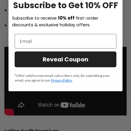
Subscribe to Get 10% OFF
sehr einfach in seiner Handhabung
Subscribe to receive
10% off
first-order
discounts & exclusive holiday offers.
weist mehrere Geschwindigkeits- und
Wärmestufen auf
Reveal Coupon
*Offer valid to new email subscribers only. By submitting your
email, you agree to our
Privacy Policy
.