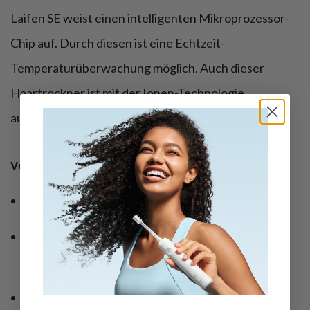
Laifen SE weist einen intelligenten Mikroprozessor-
Chip auf. Durch diesen ist eine Echtzeit-
Temperaturüberwachung möglich. Auch dieser
Haartrockner ist mit der Ionen-Technologie
ausgestattet.
Vorteile des Laifen SE:
schonendes Trocknen der Haare
auch bei geringer Temperatur werden die Haare
schnell trocken
weist die Ionen-Technologie auf