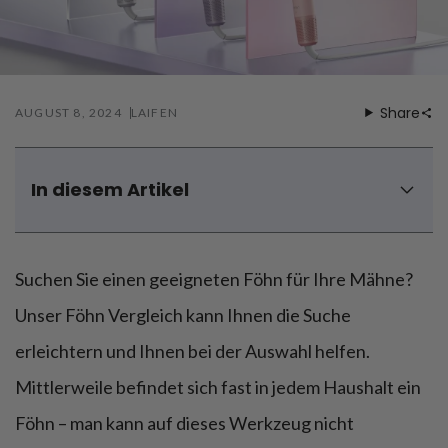
Föhnen
Zähneputzen
Share
AUGUST 8, 2024
LAIFEN
In diesem Artikel
Welche unterschiedliche Arten von Föhn gibt es
Welche Faktoren sollte ich beim Kauf eines Föhns
berücksichtigen?
Suchen Sie einen geeigneten Föhn für Ihre Mähne?
Föhn Vergleich – das sind die besten Haartrockner auf
Unser Föhn Vergleich kann Ihnen die Suche
dem Markt
erleichtern und Ihnen bei der Auswahl helfen.
Was bringt die Ionen-Technologie in Föhns?
Wie kann ich einen haarschonenden Föhn erkennen?
Mittlerweile befindet sich fast in jedem Haushalt ein
Föhn Vergleich – unser Fazit
Föhn – man kann auf dieses Werkzeug nicht
Föhn Vergleich – Fragen und Antworten