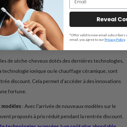
former votre routine de coiffage, offrant un séchage
la chaleur et des coiffures impeccables. Profiter des
Reveal C
non seulement d’acquérir un appareil performant, mais
ntielles
… Voici pourquoi c’est une excellente
*Offer valid to new email subscribers 
email, you agree to our
Privacy Policy
.
les de sèche-cheveux dotés des dernières technologies,
a technologie ionique ou le chauffage céramique, sont
trée discount. Cela permet d’accéder à des innovations
 une fortune.
x modèles
: Avec l’arrivée de nouveaux modèles sur le
vent proposés à prix réduit pendant la rentrée discount.
de technologies avancées à un coût plus abordable
.