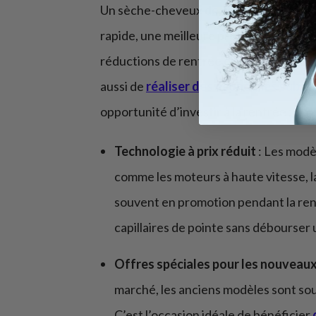
Un sèche-cheveux de qualité peut trans
rapide, une meilleure protection contre 
réductions de rentrée discount permet 
aussi de
réaliser des économies substa
opportunité d’investir à la rentrée :
Technologie à prix réduit
: Les modè
comme les moteurs à haute vitesse, l
souvent en promotion pendant la ren
capillaires de pointe sans débourser
Offres spéciales pour les nouveau
marché, les anciens modèles sont sou
C’est l’occasion idéale de bénéficier