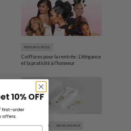
RETOUR À L'ÉCOLE
Coiffures pour la rentrée : L’élégance
et la praticité à l’honneur
Get 10% OFF
f
first-order
 offers.
RETOUR À L'ÉCOLE
SÈCHE-CHEVEUX