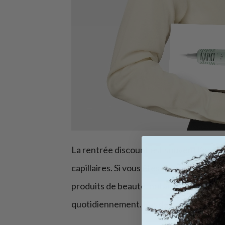
La rentrée discount est souvent l’occasi
capillaires. Si vous êtes soucieux de la s
produits de beauté, notamment les sèche
quotidiennement. Pas de panique si vo