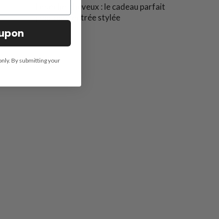
Le sèche-cheveux : le cadeau parfait
pour une rentrée stylée
oupon
only. By submitting your