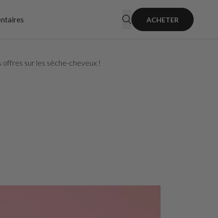
entaires
ACHETER
s offres sur les sèche-cheveux !