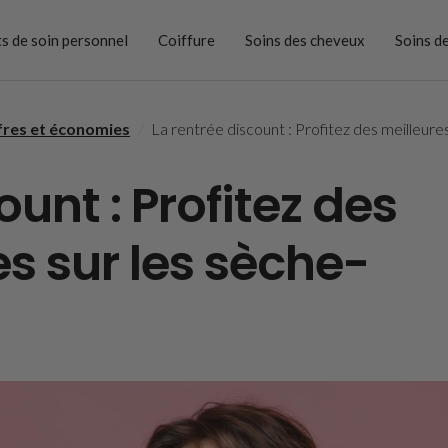
s de soin personnel
Coiffure
Soins des cheveux
Soins d
res et économies
/
La rentrée discount : Profitez des meilleure
ount : Profitez des
es sur les sèche-