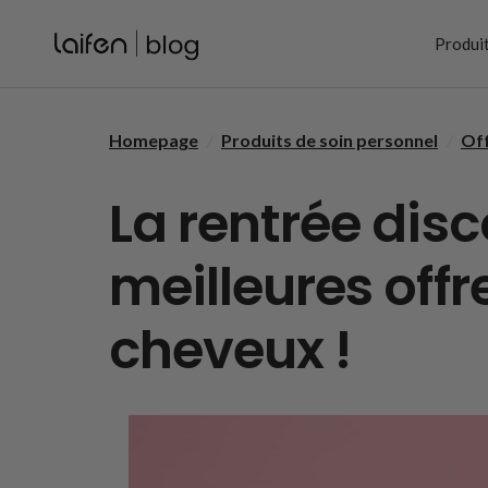
Skip to content
Produit
Homepage
/
Produits de soin personnel
/
Off
La rentrée disc
meilleures offr
cheveux !