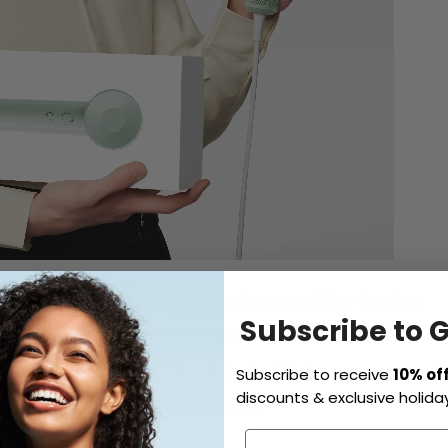
on de faire le point sur ses besoins en matière de soins
Subscribe to 
anté de vos cheveux, il est crucial d’investir dans certains
-cheveux, qui sont essentiels et utilisés
Subscribe to receive
10% of
discounts & exclusive holiday
us ne savez pas par où commencer!