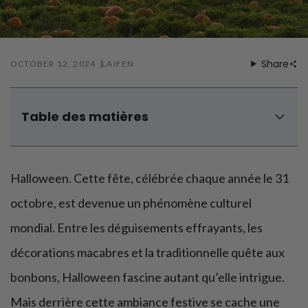
Soins préventifs
Share
OCTOBER 12, 2024
LAIFEN
Table des matières
Samain, l'origine d'Halloween
L'influence chrétienne : la Toussaint
Halloween. Cette fête, célébrée chaque année le 31
L'arrivée d'Halloween aux États-Unis
L’histoire des symboles d’Halloween
octobre, est devenue un phénomène culturel
Halloween aujourd’hui ?
mondial. Entre les déguisements effrayants, les
décorations macabres et la traditionnelle quête aux
bonbons, Halloween fascine autant qu’elle intrigue.
Mais derrière cette ambiance festive se cache une