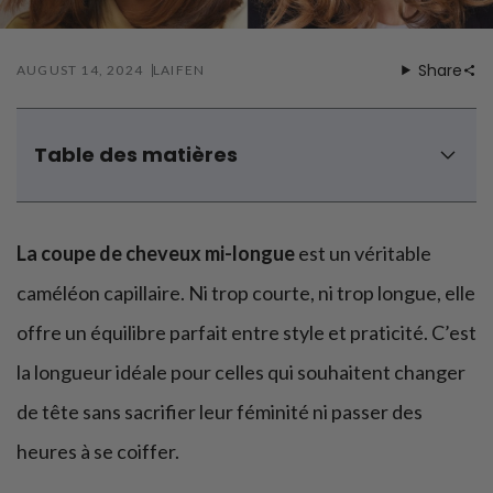
Soins préventifs
Share
AUGUST 14, 2024
LAIFEN
Table des matières
Coupe de cheveux femme mi-long : Le carré
Quelle coupe mi-longue selon votre morphologie ?
La coupe de cheveux mi-longue
est un véritable
Quelle est la différence entre une coupe de cheveux mi-
longue et une coupe longue ?
caméléon capillaire. Ni trop courte, ni trop longue, elle
La coupe de cheveux mi-longue convient-elle à tous les
offre un équilibre parfait entre style et praticité. C’est
âges ?
Quelle coupe de cheveux mi-longue choisir si j'ai 50 ans
la longueur idéale pour celles qui souhaitent changer
ou plus ?
de tête sans sacrifier leur féminité ni passer des
Quelle coupe de cheveux mi-longue choisir si je porte
heures à se coiffer.
des lunettes ?
Comment entretenir une coupe de cheveux mi-longue ?