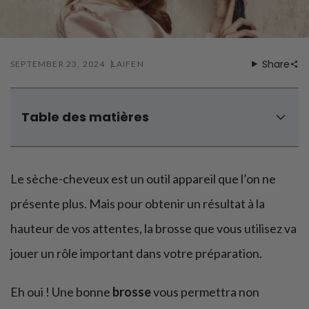
Soins préventifs
Share
SEPTEMBER 23, 2024
LAIFEN
Table des matières
Les brosses brushing pour un brushing on-fleek
Les brosses lissantes pour dompter les frisottis
Le sèche-cheveux est un outil appareil que l’on ne
Les brosses chauffantes pour un coiffage rapide
Vous avez des questions ?
présente plus. Mais pour obtenir un résultat à la
hauteur de vos attentes, la brosse que vous utilisez va
jouer un rôle important dans votre préparation.
Eh oui ! Une bonne
brosse
vous permettra non