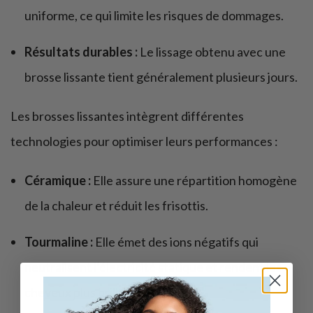
uniforme, ce qui limite les risques de dommages.
Résultats durables :
Le lissage obtenu avec une
brosse lissante tient généralement plusieurs jours.
Les brosses lissantes intègrent différentes
technologies pour optimiser leurs performances :
Céramique :
Elle assure une répartition homogène
de la chaleur et réduit les frisottis.
Tourmaline :
Elle émet des ions négatifs qui
neutralisent l’électricité statique et rendent les
cheveux plus brillants.