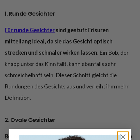
1. Runde Gesichter
Für runde Gesichter
sind gestuft Frisuren
mittellang ideal, da sie das Gesicht optisch
strecken und schmaler wirken lassen.
Ein Bob, der
knapp unter das Kinn fällt, kann ebenfalls sehr
schmeichelhaft sein. Dieser Schnitt gleicht die
Rundungen des Gesichts aus und verleiht ihm mehr
Definition.
2. Ovale Gesichter
Bei ovalen Gesichtern sind fast alle mittellang Bob