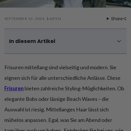
Föhnen
Zähneputzen
Share
SEPTEMBER 13, 2024
LAIFEN
In diesem Artikel
Trendige Frisuren für mittellanges Haar
Frisuren mittellang: Schnelle und einfache Frisuren
Frisuren mittellang sind vielseitig und modern. Sie
Frisuren mittellang: Haarschnitte für verschiedene
Gesichtsformen
eignen sich für alle unterschiedliche Anlässe. Diese
Wie kann man mittellanges Haar am besten stylen?
Frisuren
bieten zahlreiche Styling-Möglichkeiten. Ob
Fazit – Frisuren 2024 mittellang
elegante Bobs oder lässige Beach Waves – die
Auswahl ist riesig. Mittellanges Haar lässt sich
mühelos anpassen. Egal, was Sie am Abend oder
tagsüber auch vor haben. Entdecken Sie bei uns, wie