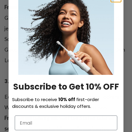
Frisuren eine ausgezeichnete Wahl.
Diese
Gesichtsform ist sehr ausgewogen, sodass Sie fast
jede Frisur tragen können. Ein Bob, der etwa auf
Schulterhöhe endet, betont die natürliche Form des
Gesichts. Leichte Wellen oder Locken verleihen dem
Look zusätzlich Tiefe und Textur.
3. Eckige Gesichter
Subscribe to Get 10% OFF
Eckige Gesichter profitieren von weichen, lockeren
Subscribe to receive
10% off
first-order
discounts & exclusive holiday offers.
Wellen, die die harten Konturen ausgleichen.
Frisuren mittellang mit sanften Stufen oder einer
seitlichen Ponypartie können die markanten