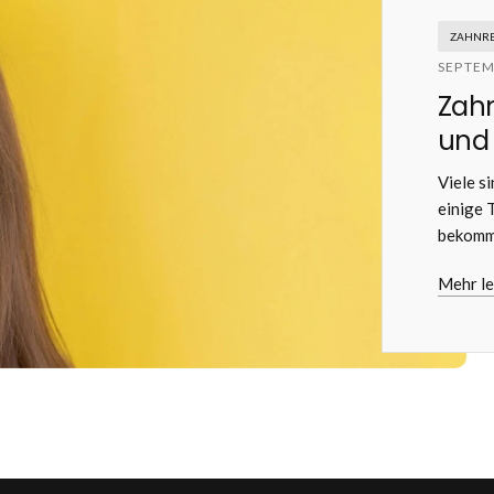
ZAHNRE
SEPTEM
Zahn
und 
Viele s
einige 
bekomm
Mehr l